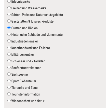
Erlebnisparks
Freizeit und Wasserparks
Gärten, Parks und Naturschutzgebiete
Gaststätten & lokales Produkte
Grotten und Höhlen
Historische Gebäude und Monumente
Industriedenkmäler
Kunsthandwerk und Folklore
Militärdenkmäler
Schlösser und Zitadellen
Seefahrtsattraktionen
Sightseeing
Sport & Abenteuer
Tierparks und Zoos
Touristeninformation
Wissenschaft und Natur