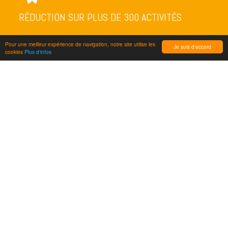
RÉDUCTION SUR PLUS DE 300 ACTIVITÉS
Pour une meilleur expérience de navigation, notre site utilise les
Je suis d'accord
cookies
Plus d'infos
NEWSLETTER
ENVOYER
FOLLOW US
LE RÉSEAU