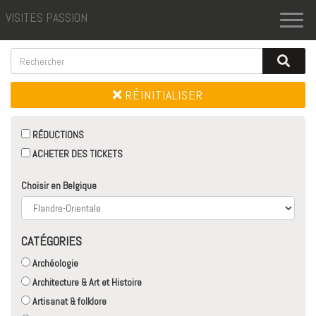
VISITES PASSION
Toggl
naviga
RÉINITIALISER
RÉDUCTIONS
ACHETER DES TICKETS
Choisir en Belgique
CATÉGORIES
Archéologie
Architecture & Art et Histoire
Artisanat & folklore