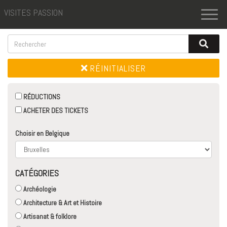
VISITES PASSION
Toggl
naviga
RÉINITIALISER
RÉDUCTIONS
ACHETER DES TICKETS
Choisir en Belgique
CATÉGORIES
Archéologie
Architecture & Art et Histoire
Artisanat & folklore