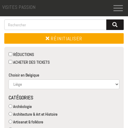
VISITES PASSION
Toggl
naviga
RÉINITIALISER
RÉDUCTIONS
ACHETER DES TICKETS
Choisir en Belgique
CATÉGORIES
Archéologie
Architecture & Art et Histoire
Artisanat & folklore