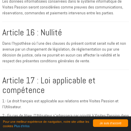
Les données informatisées conservées dans le système informatique de
Visites Passion seront considérées comme preuves des communications,
réservations, commandes et paiements intervenus entre les parties.
Article 16 : Nullité
Dans l'hypothèse où l'une des clauses du présent contrat serait nulle et non
avenue par un changement de législation, de réglementation ou par une
décision de justice, cela ne pourrait en aucun cas affecter la validité et le
respect des présentes conditions générales de vente.
Article 17 : Loi applicable et
compétence
1.- Le droit français est applicable aux relations entre Visites Passion et
l’Utilisateur.
2.- En cas de litige, l’Utilisateur s’adressera par priorité à Visites Passion dans
un but de conciliation et de solution amiable. En cas d’échec, seuls les
Pour une meilleur expérience de navigation, notre site utilise les
Je suis d'accord
cookies
Plus d'infos
Tribunaux du ressort de … sont compétents quels que soient les lieux