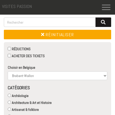
VISITES PASSION
Toggl
naviga
RÉINITIALISER
RÉDUCTIONS
ACHETER DES TICKETS
Choisir en Belgique
CATÉGORIES
Archéologie
Architecture & Art et Histoire
Artisanat & folklore