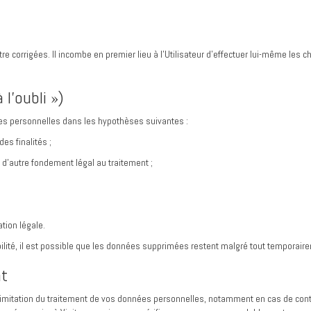
 corrigées. Il incombe en premier lieu à l’Utilisateur d’effectuer lui-même les
 l’oubli »)
ées personnelles dans les hypothèses suivantes :
s finalités ;
 d’autre fondement légal au traitement ;
tion légale.
bilité, il est possible que les données supprimées restent malgré tout temporai
nt
limitation du traitement de vos données personnelles, notamment en cas de cont