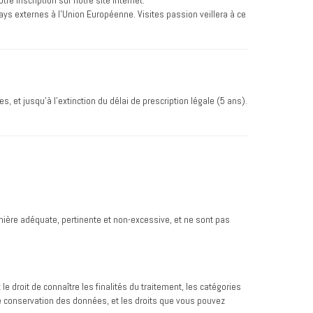
 inscription sur notre site internet.
ays externes à l'Union Européenne. Visites passion veillera à ce
et jusqu’à l’extinction du délai de prescription légale (5 ans).
nière adéquate, pertinente et non-excessive, et ne sont pas
e droit de connaître les finalités du traitement, les catégories
e conservation des données, et les droits que vous pouvez