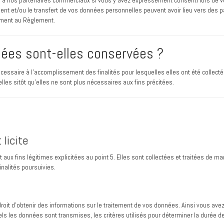
nos partenaires commerciaux si vous y avez expressément consenti lors de votre
ent et/ou le transfert de vos données personnelles peuvent avoir lieu vers des p
ément au Règlement.
ées sont-elles conservées ?
aire à l’accomplissement des finalités pour lesquelles elles ont été collectées, 
s sitôt qu'elles ne sont plus nécessaires aux fins précitées.
 licite
x fins légitimes explicitées au point 5. Elles sont collectées et traitées de ma
nalités poursuivies.
oit d’obtenir des informations sur le traitement de vos données. Ainsi vous avez l
s les données sont transmises, les critères utilisés pour déterminer la durée d