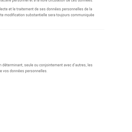
ctère personnel et à la libre circulation de ces données.
ollecte et le traitement de ses données personnelles de la
oute modification substantielle sera toujours communiquée
 déterminant, seule ou conjointement avec d’autres, les
 de vos données personnelles.