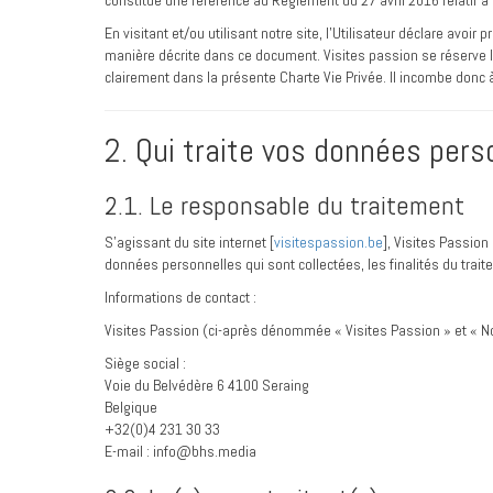
constitue une référence au Règlement du 27 avril 2016 relatif à
En visitant et/ou utilisant notre site, l’Utilisateur déclare avo
manière décrite dans ce document. Visites passion se réserve l
clairement dans la présente Charte Vie Privée. Il incombe donc 
2. Qui traite vos données pers
2.1. Le responsable du traitement
S’agissant du site internet [
visitespassion.be
], Visites Passio
données personnelles qui sont collectées, les finalités du tra
Informations de contact :
Visites Passion (ci-après dénommée « Visites Passion » et « N
Siège social :
Voie du Belvédère 6 4100 Seraing
Belgique
+32(0)4 231 30 33
E-mail : info@bhs.media