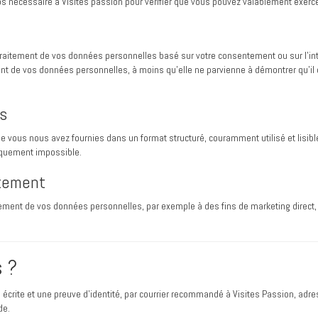
s nécessaire à Visites passion pour vérifier que vous pouvez valablement exercer
raitement de vos données personnelles basé sur votre consentement ou sur l’int
ent de vos données personnelles, à moins qu’elle ne parvienne à démontrer qu’il 
es
ue vous nous avez fournies dans un format structuré, couramment utilisé et lisi
niquement impossible.
ntement
ement de vos données personnelles, par exemple à des fins de marketing direct
 ?
écrite et une preuve d’identité, par courrier recommandé à Visites Passion, adr
de.