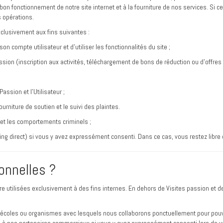
n fonctionnement de notre site internet et à la fourniture de nos services. Si c
s opérations.
clusivement aux fins suivantes :
 son compte utilisateur et d’utiliser les fonctionnalités du site ;
ssion (inscription aux activités, téléchargement de bons de réduction ou d’offres 
assion et l’Utilisateur ;
ourniture de soutien et le suivi des plaintes.
s, et les comportements criminels ;
ng direct) si vous y avez expressément consenti. Dans ce cas, vous restez libre
onnelles ?
re utilisées exclusivement à des fins internes. En dehors de Visites passion et 
écoles ou organismes avec lesquels nous collaborons ponctuellement pour pouvoir