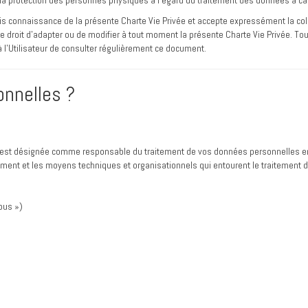
 la protection des personnes physiques à l’égard du traitement des données à cara
ir pris connaissance de la présente Charte Vie Privée et accepte expressément la c
e droit d’adapter ou de modifier à tout moment la présente Charte Vie Privée. T
à l’Utilisateur de consulter régulièrement ce document.
onnelles ?
n est désignée comme responsable du traitement de vos données personnelles en
itement et les moyens techniques et organisationnels qui entourent le traitement
ous »)