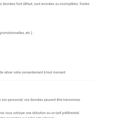
es données font défaut, sont erronées ou incomplètes, Visites
promotionnelles, etc.) ;
 de retirer votre consentement à tout moment.
de son personnel, vos données peuvent être transmises :
 vous octroyer une réduction ou un tarif préférentiel.