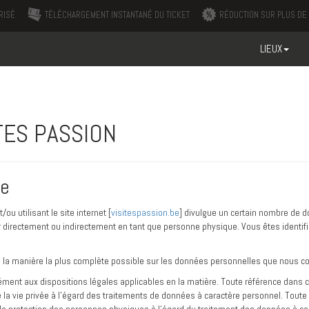
RISÉ
TÉLÉCHARGEMENT INSTANTANÉ DU TICKET
RÉDUCTION SUR PLUS DE 
LIEUX
ITES PASSION
ée
u utilisant le site internet [
visitespassion.be
] divulgue un certain nombre de 
 directement ou indirectement en tant que personne physique. Vous êtes identifiabl
la manière la plus complète possible sur les données personnelles que nous coll
nt aux dispositions légales applicables en la matière. Toute référence dans cett
de la vie privée à l’égard des traitements de données à caractère personnel. Tout