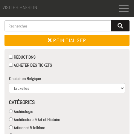
VISITES PASSION
Toggl
naviga
RÉINITIALISER
RÉDUCTIONS
ACHETER DES TICKETS
Choisir en Belgique
CATÉGORIES
Archéologie
Architecture & Art et Histoire
Artisanat & folklore