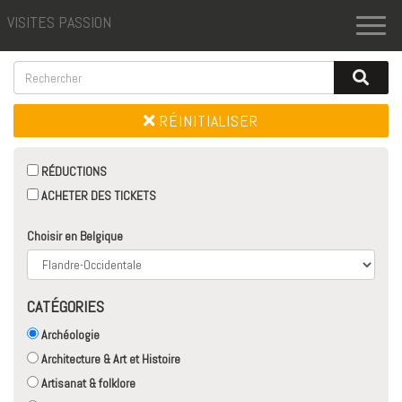
VISITES PASSION
Toggl
naviga
RÉINITIALISER
RÉDUCTIONS
ACHETER DES TICKETS
Choisir en Belgique
CATÉGORIES
Archéologie
Architecture & Art et Histoire
Artisanat & folklore